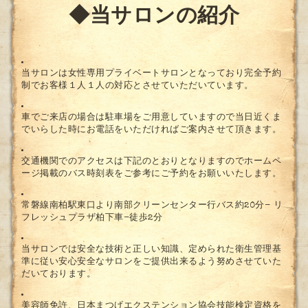
◆当サロンの紹介
当サロンは女性専用プライベートサロンとなっており完全予約
制で
お客様１人１人の対応と
させていただいています。
車でご来店の場合は駐車場をご用意していますので当日近くま
でいらした時に
お電話をいただければご案内させて頂きます。
交通機関でのアクセスは下記のとおりとなりますのでホームペ
ージ掲載のバス時刻表をご参考にご予約をお願いいたします。
常磐線南柏駅東口より南部クリーンセンター行バス約20分-
リ
フレッシュプラザ柏下車-徒歩2分
当サロンでは安全な技術と正しい知識、
定められた衛生管理基
準に
従い
安心安全なサロンをご提供出来るよう
努めさせていた
だいております。
美容師免許、日本まつげエクステンション協会技能検定資格を