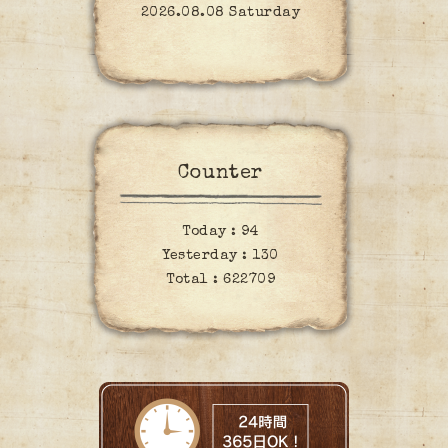
2026.08.08 Saturday
Counter
Today :
94
Yesterday :
130
Total :
622709