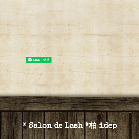
* Salon de Lash *柏 idep