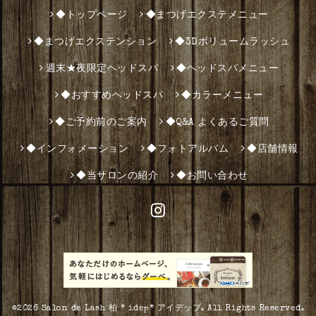
◆トップページ
◆まつげエクステメニュー
◆まつげエクステンション
◆3Dボリュームラッシュ
週末★夜限定ヘッドスパ
◆ヘッドスパメニュー
◆おすすめヘッドスパ
◆カラーメニュー
◆ご予約前のご案内
◆Q&A よくあるご質問
◆インフォメーション
◆フォトアルバム
◆店舗情報
◆当サロンの紹介
◆お問い合わせ
©2026
Salon de Lash 柏 * idep* アイデップ
. All Rights Reserved.