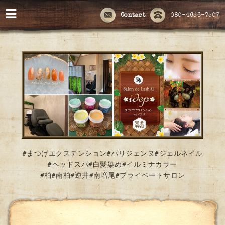
Contact
080-4636-7507
#まつげエクステンション#パリジェンヌ#ジェルネイル
#ヘッドスパ#白髪染め#イルミナカラー
#柏#南柏#逆井#南増尾#プライベートサロン