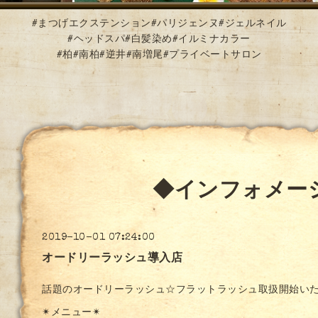
#まつげエクステンション#パリジェンヌ#ジェルネイル
#ヘッドスパ#白髪染め#イルミナカラー
#柏#南柏#逆井#南増尾#プライベートサロン
◆インフォメー
2019-10-01 07:24:00
オードリーラッシュ導入店
話題のオードリーラッシュ☆フラットラッシュ取扱開始い
✴︎メニュー✴︎