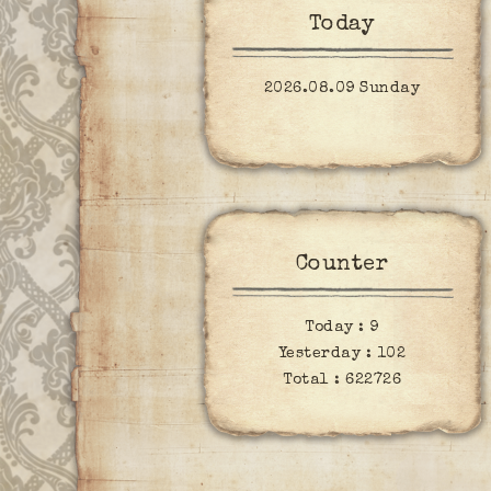
Today
2026.08.09 Sunday
Counter
Today :
9
Yesterday :
102
Total :
622726