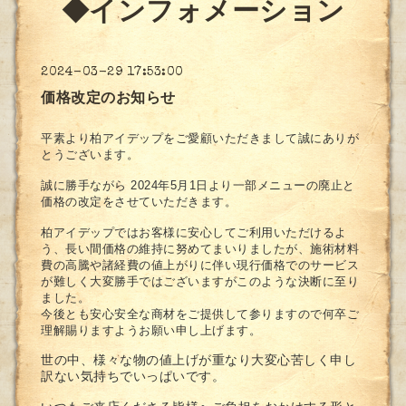
◆インフォメーション
2024-03-29 17:53:00
価格改定のお知らせ
平素より柏アイデップをご愛顧いただきまして誠にありが
とうございます。
誠に勝手ながら 2024年5月1日より一部メニューの廃止と
価格の改定をさせていただきます。
柏アイデップではお客様に安心してご利用いただけるよ
う、長い間価格の維持に努めてまいりましたが、施術材料
費の高騰や諸経費の値上がりに伴い現行価格でのサービス
が難しく大変勝手ではございますがこのような決断に至り
ました。
今後とも安心安全な商材をご提供して参りますので
何卒ご
理解賜りますようお願い申し上げます。
世の中、様々な物の値上げが重なり大変心苦しく申し
訳ない気持ちでいっぱいです。