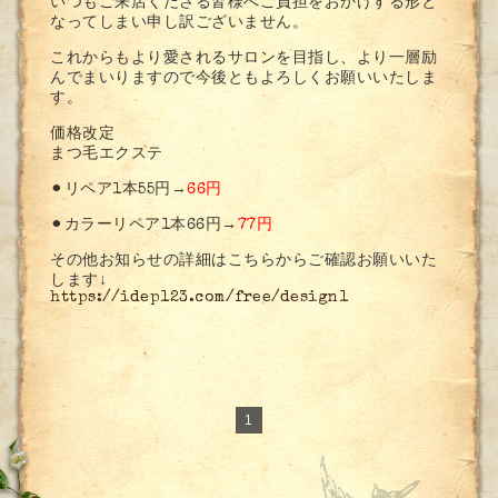
いつもご来店くださる皆様へご負担をおかけする形と
なってしまい申し訳ございません。
これからもより愛されるサロンを目指し、より一層励
んでまいりますので今後ともよろしくお願いいたしま
す。
価格改定
まつ毛エクステ
⚫︎リペア1本55円→
66円
⚫︎カラーリペア1本66円→
77円
その他お知らせの詳細はこちらからご確認お願いいた
します↓
https://idep123.com/free/design1
1