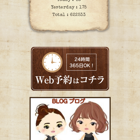
Yesterday :
175
Total :
622533