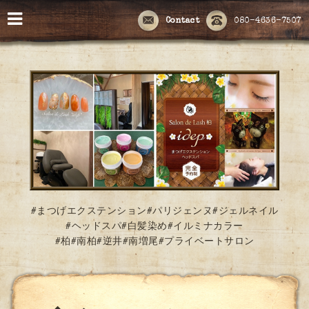
Contact
080-4636-7507
#まつげエクステンション#パリジェンヌ#ジェルネイル
#ヘッドスパ#白髪染め#イルミナカラー
#柏#南柏#逆井#南増尾#プライベートサロン