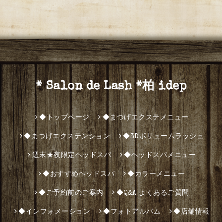
* Salon de Lash *柏 idep
◆トップページ
◆まつげエクステメニュー
◆まつげエクステンション
◆3Dボリュームラッシュ
週末★夜限定ヘッドスパ
◆ヘッドスパメニュー
◆おすすめヘッドスパ
◆カラーメニュー
◆ご予約前のご案内
◆Q&A よくあるご質問
◆インフォメーション
◆フォトアルバム
◆店舗情報