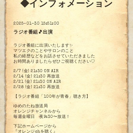
◆インフォメーション
2025-01-30 15:51:00
ラジオ番組🎵出演
ラジオ番組に出演いたします✨
マツエクのことやサロンのこと
私の経歴などをお話させていただきました
お時間ありましたらぜひご視聴ください♡
2/7 (金) 21:30 ON AIR
2/14 (金) 21:30 再放送
2/21 (金) 21:30 ON AIR
2/28 (金) 21:30 再放送
【ラジオ番組「100年が青春」聴き方】
ゆめのたね放送局
オレンジチャンネルから
毎週金曜日 夜9:30〜放送！
下記ホームページから
『オレンジchを聴く』