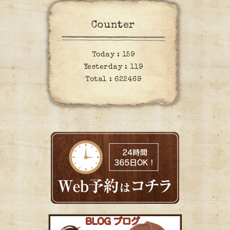
Counter
Today :
159
Yesterday :
119
Total :
622469