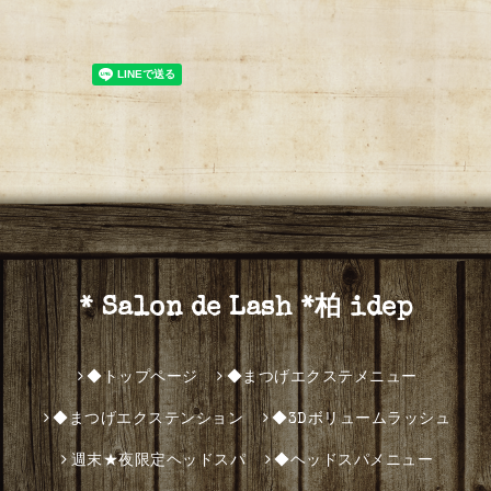
* Salon de Lash *柏 idep
◆トップページ
◆まつげエクステメニュー
◆まつげエクステンション
◆3Dボリュームラッシュ
週末★夜限定ヘッドスパ
◆ヘッドスパメニュー