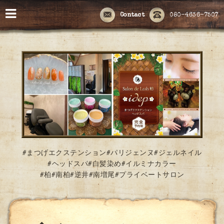
Contact
080-4636-7507
#まつげエクステンション#パリジェンヌ#ジェルネイル
#ヘッドスパ#白髪染め#イルミナカラー
#柏#南柏#逆井#南増尾#プライベートサロン